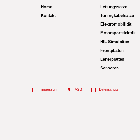
Home
Leitungssätze
Kontakt
Tuningkabelsätze
Elektromobilität
Motorsportelektrik
HIL Simulation
Frontplatten
Leiterplatten
Sensoren
Impressum
AGB
Datenschutz
Name des Empfängers
Ihr Name
Ihre Nachricht an den