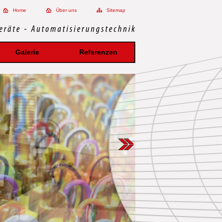
Home
Über uns
Sitemap
Galerie
Referenzen
Produktvielfalt
Arbeitsabläufe
Projektteams