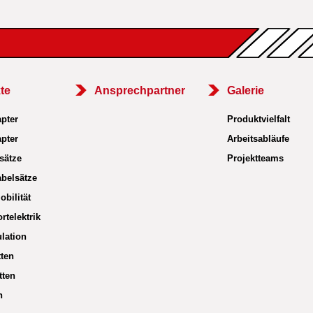
te
Ansprechpartner
Galerie
pter
Produktvielfalt
pter
Arbeitsabläufe
sätze
Projektteams
belsätze
obilität
rtelektrik
lation
tten
tten
n