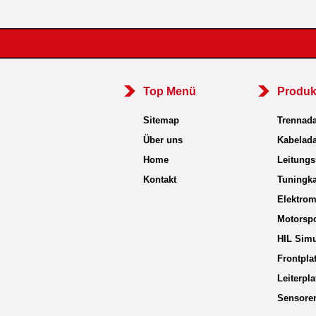
Top Menü
Produk
Sitemap
Trennada
Über uns
Kabelada
Home
Leitungs
Kontakt
Tuningka
Elektrom
Motorspo
HIL Simu
Frontpla
Leiterpla
Sensore