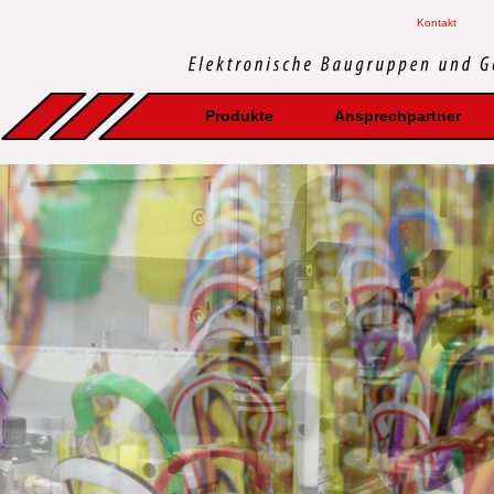
Kontakt
Produkte
Ansprechpartner
Trennadapter
Kabeladapter
Leitungssätze
Tuningkabelsätze
Elektromobilität
Motorsportelektrik
HIL Simulation
Frontplatten