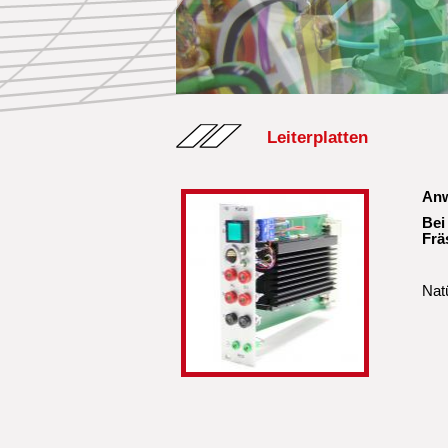
Leiterplatten
Anw
Bei
Frä
Natü