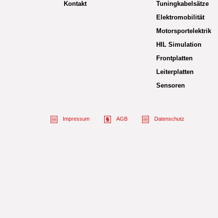
Kontakt
Tuningkabelsätze
Elektromobilität
Motorsportelektrik
HIL Simulation
Frontplatten
Leiterplatten
Sensoren
Impressum
AGB
Datenschutz
Name des Empfängers
Ihr Name
Ihre Nachricht an den
Spam-Schutz:
bitte übertragen Sie da