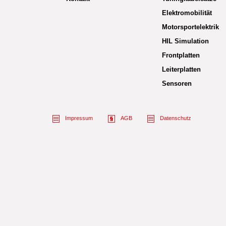
Elektromobilität
Motorsportelektrik
HIL Simulation
Frontplatten
Leiterplatten
Sensoren
Impressum
AGB
Datenschutz
Name des Empfängers
Ihr Name
Ihre Nachricht an den
Spam-Schutz:
bitte übertragen Sie da